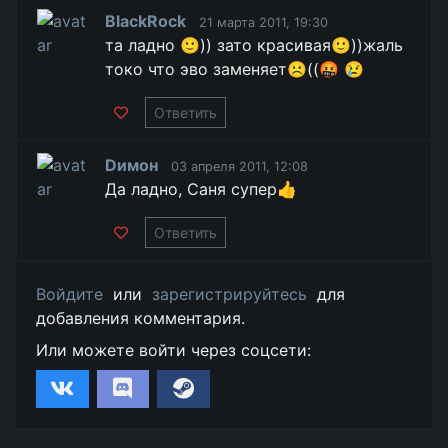
BlackRock
21 марта 2011, 19:30
та ладно 🙂)) зато красивая🙂))жаль
токо что эво заменяет☹️((🤬 😢
Ответить
Dимон
03 апреля 2011, 12:08
Да ладно, Саня супер👍
Ответить
Войдите
или
зарегистрируйтесь
для
добавления комментария.
Или можете войти через соцсети: