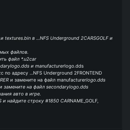
и textures.bin в ...NFS Underground 2CARSGOLF и
емых файлов.
ить файл *.u2car
darylogo.dds и manufacturer
logo.dds
zc по адресу ...NFS Underground 2FRONTEND
RER
и замените на файл manufacturer
logo.dds
и замените на файл secondarylogo.dds
ания авто в игре.
S и найдите строку #1850 CAR
NAME_GOLF,