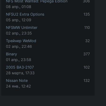
NFS Most Wanted: Pepega Edition
306
08 апр., 01:08
NFSU2 Extra Options
135
05 апр., 12:09
NFSMW Unlimiter
110
02 апр., 23:35
Трейнер WeMod
32
02 апр., 22:46
Binary
377
01 апр., 23:58
2005 ВАЗ-2107
102
28 марта, 17:33
Nissan Note
132
24 янв., 12:42