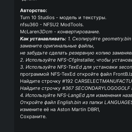
Авторство:
Turn 10 Studios - модель и текстуры.
nfsu360 - NFSU2 ModTools.
McLaren
3Dcm - конвертирование.
Как устанавливать:
1. Скопируйте geometry.bin 
замените оригинальные файлы,
не забудьте сделать резервную копию заменя
2. Используйте NFS-CfgInstaller, чтобы установ
3. Используйте NFS-TexEd для установки secon
программой NFS-TexEd откройте файл FrontB.l
Найдите строчку #192 CARSELECT
MANUFACTU
Найдите строчку #367 SECONDARY
LOGO
GOLF 
4. Используйте NFS-LangEd для изменения назв
Откройте файл English.bin из папки LANGUAGE
измените её на Aston Martin DBR1,
Сохраните.