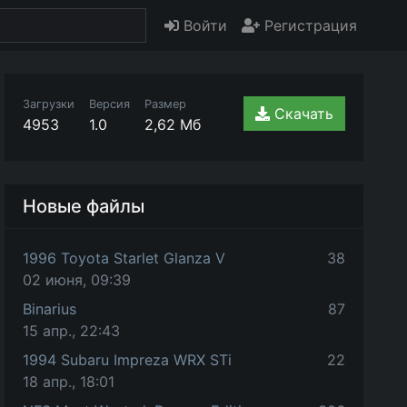
Войти
Регистрация
Загрузки
Версия
Размер
Скачать
4953
1.0
2,62 Мб
Новые файлы
1996 Toyota Starlet Glanza V
38
02 июня, 09:39
Binarius
87
15 апр., 22:43
1994 Subaru Impreza WRX STi
22
18 апр., 18:01