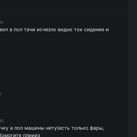
00
ил а пол тачи исчезло видно ток сидение и
4
40
тачку а пол машины нету(есть только фары,
Помогите плиииз