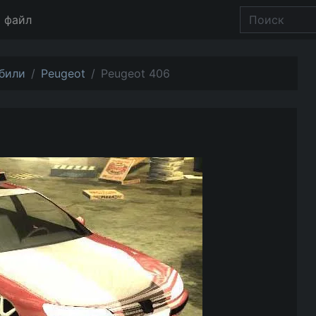
 файл
били
Peugeot
Peugeot 406