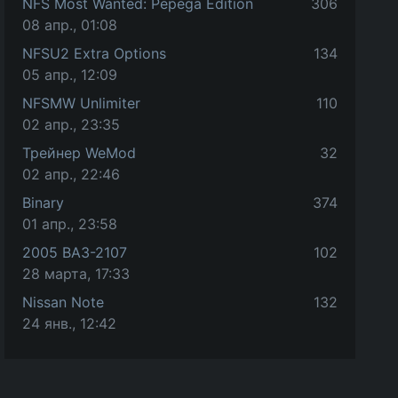
NFS Most Wanted: Pepega Edition
306
08 апр., 01:08
NFSU2 Extra Options
134
05 апр., 12:09
NFSMW Unlimiter
110
02 апр., 23:35
Трейнер WeMod
32
02 апр., 22:46
Binary
374
01 апр., 23:58
2005 ВАЗ-2107
102
28 марта, 17:33
Nissan Note
132
24 янв., 12:42