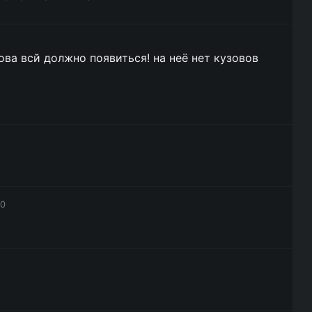
ова всй должно появиться! на неё нет кузовов
30