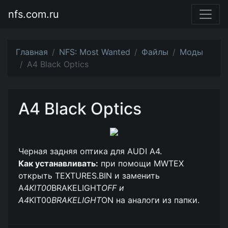
nfs.com.ru
Главная
NFS: Most Wanted
Файлы
Моды
A4 Black Optics
A4 Black Optics
Черная задняя оптика для AUDI A4.
Как устанавливать:
при помощи MWTEX
открыть TEXTURES.BIN и заменить
A4
KIT00
BRAKELIGHT
OFF и
A4
KIT00
BRAKELIGHT
ON на аналоги из папки.