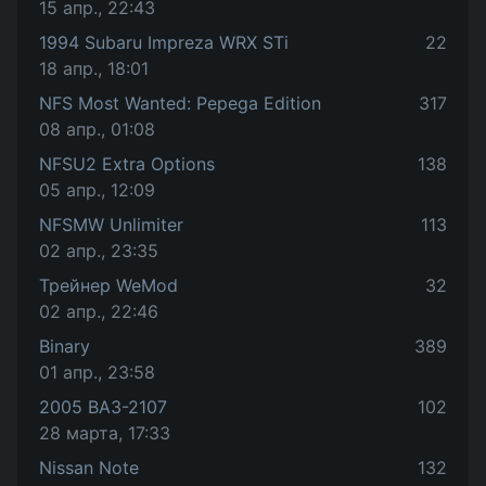
15 апр., 22:43
1994 Subaru Impreza WRX STi
22
18 апр., 18:01
NFS Most Wanted: Pepega Edition
317
08 апр., 01:08
NFSU2 Extra Options
138
05 апр., 12:09
NFSMW Unlimiter
113
02 апр., 23:35
Трейнер WeMod
32
02 апр., 22:46
Binary
389
01 апр., 23:58
2005 ВАЗ-2107
102
28 марта, 17:33
Nissan Note
132