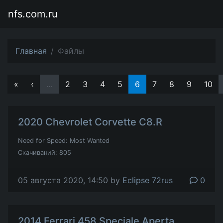
nfs.com.ru
Главная
Файлы
«
‹
…
2
3
4
5
6
7
8
9
10
2020 Chevrolet Corvette C8.R
Need for Speed: Most Wanted
Скачиваний: 805
05 августа 2020, 14:50 by
Eclipse 72rus
0
2014 Ferrari 458 Speciale Aperta