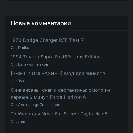
Новые комментарии
1970 Dodge Charger R/T "Fast 7"
От:
Dmiko
1994 Toyota Supra Fast&Furious Edition
От:
Евгений Пивков
[SHIFT 2 UNLEASHED] Мод для винилов
От:
Tyler
Синкансэны, снег и серпантины: смотрим
первые 6 минут Forza Horizon 6
От:
Александр Свешников
Трейнер для Need For Speed: Payback +5
От:
Лев