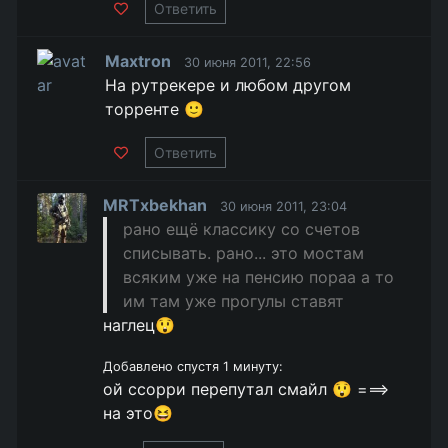
Ответить
Maxtron
30 июня 2011, 22:56
На рутрекере и любом другом
торренте 🙂
Ответить
MRTxbekhan
30 июня 2011, 23:04
рано ещё классику со счетов
списывать. рано... это мостам
всяким уже на пенсию пораа а то
им там уже прогулы ставят
наглец😲
Добавлено спустя 1 минуту:
ой ссорри перепутал смайл 😲 ===>
на это😆