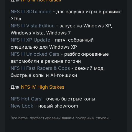
NFS III 3Dfx mode
- для запуска игры в режиме
3Dfx
NFS III Vista Edition
- запуск на Windows XP,
Windows Vista, Windows 7
NFS III XP Update
- патч, собранный
специально для Windows XP
NFS III Unlocked Cars
- разблокированные
автомобили в режиме погони
NFS III Fast Racers & Cops
- свежий мод,
быстрые копы и AI-гонщики
Для
NFS IV High Stakes
NFS Hot Cars
- очень быстрые копы
New Look
- новый showroom
Все патчи протестированы вашим покорным слугой.