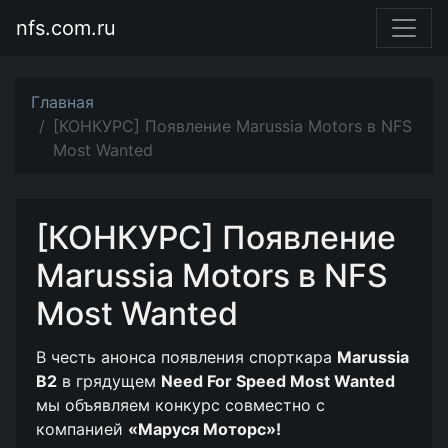
nfs.com.ru
Главная
[КОНКУРС] Появление Marussia Motors в NFS
Most Wanted
[КОНКУРС] Появление
Marussia Motors в NFS
Most Wanted
В честь анонса появления спорткара
Marussia
B2
в грядущем
Need For Speed Most Wanted
мы объявляем конкурс совместно с
компанией
«Маруся Моторс»!