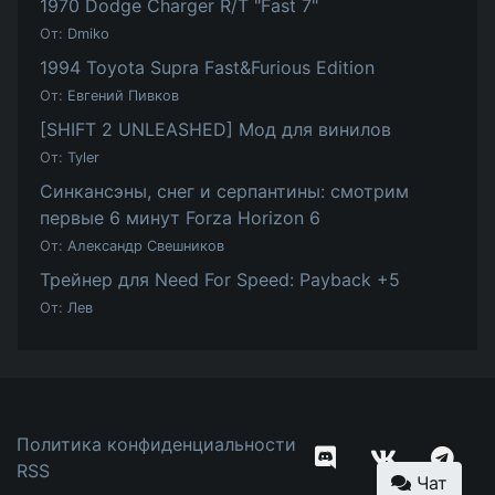
1970 Dodge Charger R/T "Fast 7"
От:
Dmiko
1994 Toyota Supra Fast&Furious Edition
От:
Евгений Пивков
[SHIFT 2 UNLEASHED] Мод для винилов
От:
Tyler
Синкансэны, снег и серпантины: смотрим
первые 6 минут Forza Horizon 6
От:
Александр Свешников
Трейнер для Need For Speed: Payback +5
От:
Лев
Политика конфиденциальности
RSS
Чат