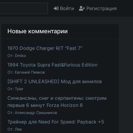
Войти
Регистрация
Новые комментарии
1970 Dodge Charger R/T "Fast 7"
От:
Dmiko
1994 Toyota Supra Fast&Furious Edition
От:
Евгений Пивков
[SHIFT 2 UNLEASHED] Мод для винилов
От:
Tyler
Синкансэны, снег и серпантины: смотрим
первые 6 минут Forza Horizon 6
От:
Александр Свешников
Трейнер для Need For Speed: Payback +5
От:
Лев