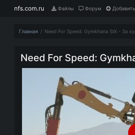
nfs.com.ru
Файлы
Форум
Добавить
Главная
Need For Speed: Gymkhana SIX - За к
Need For Speed: Gymkha