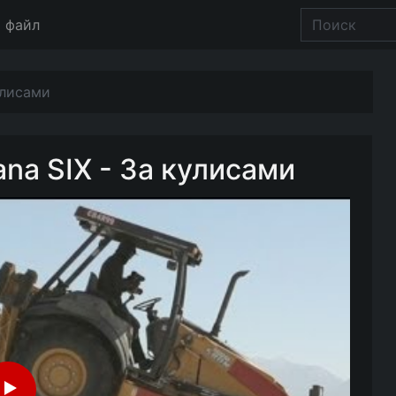
 файл
улисами
na SIX - За кулисами