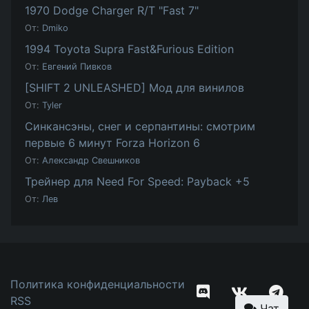
1970 Dodge Charger R/T "Fast 7"
От:
Dmiko
1994 Toyota Supra Fast&Furious Edition
От:
Евгений Пивков
[SHIFT 2 UNLEASHED] Мод для винилов
От:
Tyler
Синкансэны, снег и серпантины: смотрим
первые 6 минут Forza Horizon 6
От:
Александр Свешников
Трейнер для Need For Speed: Payback +5
От:
Лев
Политика конфиденциальности
RSS
Чат