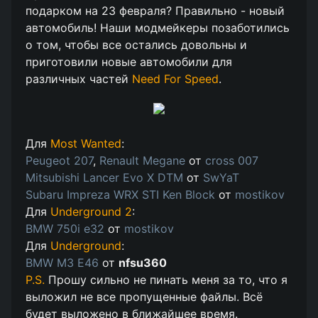
подарком на 23 февраля? Правильно - новый
автомобиль! Наши модмейкеры позаботились
о том, чтобы все остались довольны и
приготовили новые автомобили для
различных частей
Need For Speed
.
Для
Most Wanted
:
Peugeot 207
,
Renault Megane
от
cross 007
Mitsubishi Lancer Evo X DTM
от
SwYaT
Subaru Impreza WRX STI Ken Block
от
mostikov
Для
Underground 2
:
BMW 750i e32
от
mostikov
Для
Underground
:
BMW M3 E46
от
nfsu360
P.S.
Прошу сильно не пинать меня за то, что я
выложил не все пропущенные файлы. Всё
будет выложено в ближайшее время.