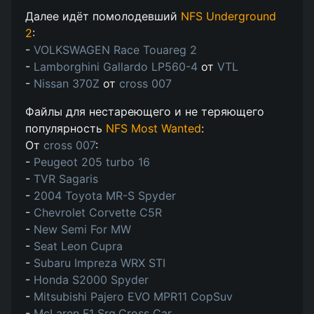
Далее идёт помолодевший
NFS Underground
2
:
-
VOLKSWAGEN Race Touareg 2
-
Lamborghini Gallardo LP560-4
от
VTL
-
Nissan 370Z
от
cross 007
Файлы для нестареющего и не теряющего
популярность
NFS Most Wanted
:
От
cross 007
:
-
Peugeot 205 turbo 16
-
TVR Sagaris
-
2004 Toyota MR-S Spyder
-
Chevrolet Corvette C5R
-
New Semi For MW
-
Seat Leon Cupra
-
Subaru Impreza WRX STI
-
Honda S2000 Spyder
-
Mitsubishi Pajero EVO MPR11 CopSuv
-
McLaren F1 Srg.Cross Car