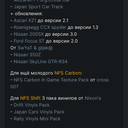
-
Japan Sport Car Track
+ обновления:
-
Ascari KZ1
до версии 2.1
-
Koenigsegg CCX spyder
до версии 1.3
-
Nissan 200SX
до версии 3.0
-
Ford Focus ST
до версии 2.0
От
SwYaT & gljek@
-
Nissan 350Z
-
Nissan SkyLine GTR-R34
Для ещё молодого
NFS Carbon
:
-
NFS Carbon In Game Texture Pack
от
cross
007
Для
NFS Shift
3 пака винилов от
Nixon'a
-
Drift Vinyls Pack
-
Japan Cars Vinyls Pack
-
Rally Vinyls Mini Pack