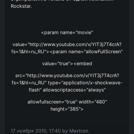
Rockstar.
<param name="movie"
value="http://www.youtube.com/v/YIT3j7T4crA?
fs=1&hl=ru_RU"><param name="allowFullScreen"
value="true"><embed
src="http://www.youtube.com/v/YIT3j7T4crA?
fs=1&hl=ru_RU" type="application/x-shockwave-
flash" allowscriptaccess="always"
allowfullscreen="true" width="480"
height="385">
17 ноября 2010, 17:40 by
Maxtron