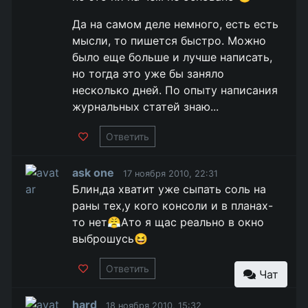
Да на самом деле немного, есть есть
мысли, то пишется быстро. Можно
было еще больше и лучше написать,
но тогда это уже бы заняло
несколько дней. По опыту написания
журнальных статей знаю...
Ответить
ask one
17 ноября 2010, 22:31
Блин,да хватит уже сыпать соль на
раны тех,у кого консоли и в планах-
то нет😤Ато я щас реально в окно
выброшусь😆
Ответить
Чат
hard
18 ноября 2010, 15:32