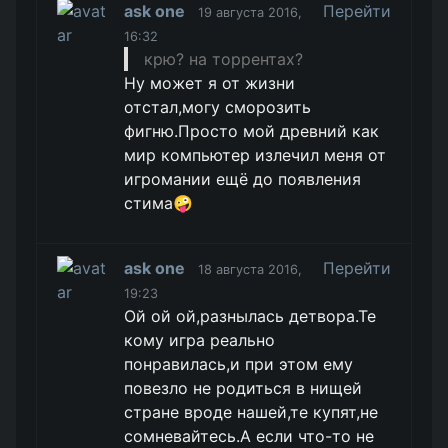
ask one
Перейти
19 августа 2016,
16:32
крю? на торрентах?
Ну может я от жизни
отстал,могу сморозить
фигню.Просто мой древний как
мир компьютер излечил меня от
игромании ещё до появления
стима🤪
ask one
Перейти
18 августа 2016,
19:23
Ой ой ой,разнылась детвора.Те
кому игра реально
понравилась,и при этом ему
повезло не родиться в нищей
стране вроде нашей,те купят,не
сомневайтесь.А если что-то не