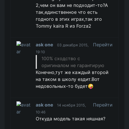
2,чем он вам не подходит-то?А
так,единственное что есть
годного в этих играх,так это
Tommy kaira R из Forza2
ask one
Перейти
03 декабря 2015,
19:10
100% сходство с
оригиналом не гарантирую
Конечно,тут же каждый второй
на таком в школу ездит.Вот
недовольных-то будет🤪
ask one
Перейти
14 ноября 2015,
10:46
Откуда модель такая няшная?