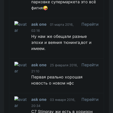
парковке супермаркета это всё
фигня🤪
ask one
Перейти
01 марта 2016,
02:16
Ну нам же обещали разные
эпохи и веяния тюнинга,вот и
имеем.
ask one
Перейти
25 февраля 2016,
21:10
Первая реально хорошая
новость о новом нфс
ask one
Перейти
03 января 2016,
20:34
C7 Stingray жи есть в хоризон