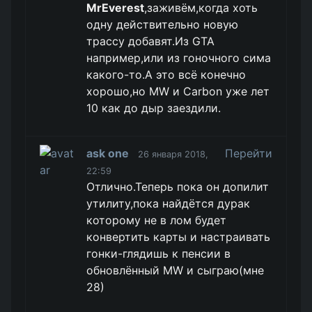
MrEverest
,заживём,когда хоть
одну действительно новую
трассу добавят.Из GTA
например,или из гоночного сима
какого-то.А это всё конечно
хорошо,но MW и Carbon уже лет
10 как до дыр заездили.
ask one
Перейти
26 января 2018,
22:59
Отлично.Теперь пока он допилит
утилиту,пока найдётся дурак
которому не в лом будет
конвертить карты и настраивать
гонки-глядишь к пенсии в
обновлённый MW и сыграю(мне
28)