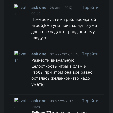
ask one
Перейти
28 июля 2017,
00:49
По-моему,этим трейлером,этой
игрой,ЕА тупо признали,что уже
давно не задают трэнд,они ему
следуют.
ask one
Перейти
02 мая 2017, 15:46
Разнести визуальную
целостность игры в хлам и
чтобы при этом она всё равно
осталась желанной-это надо
уметь)
ask one
Перейти
08 марта 2017,
21:28
Eclipse 72rus
глядишь через