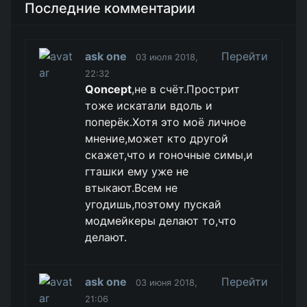
Последние комментарии
ask one
Перейти
03 июля 2018,
22:32
Qoncept
,не в счёт.Прострит
тоже искатали вдоль и
поперёк.Хотя это моё личное
мнение,может кто другой
скажет,что и гоночные симы,и
гташки ему уже не
втыкают.Всем не
угодишь,поэтому пускай
модмейкеры делают то,что
делают.
ask one
Перейти
03 июня 2018,
21:06