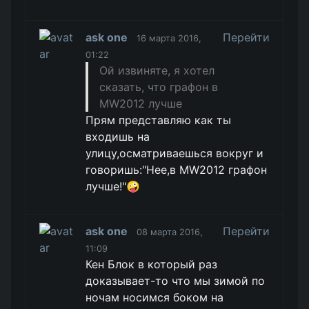
ask one
Перейти
16 марта 2016,
01:22
Ой извиняте, я хотел
сказать, что графон в
MW2012 лучше
Прям представляю как ты
входишь на
улицу,осматриваешься вокруг и
говоришь:"Нее,в MW2012 графон
лучше!"🤪
ask one
Перейти
08 марта 2016,
11:09
Кен Блок в который раз
доказывает-то что мы зимой по
ночам носимся боком на