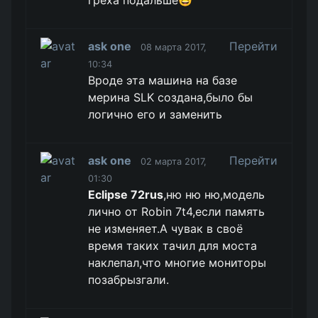
греха подальше😆
ask one
Перейти
08 марта 2017,
10:34
Вроде эта машина на базе
мерина SLK создана,было бы
логично его и заменить
ask one
Перейти
02 марта 2017,
01:30
Eclipse 72rus
,ню ню ню,модель
лично от Robin 7t4,если память
не изменяет.А чувак в своё
время таких тачил для моста
наклепал,что многие мониторы
позабрызгали.