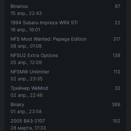
Binarius
87
15 апр., 22:43
1994 Subaru Impreza WRX STi
22
18 апр., 18:01
NFS Most Wanted: Pepega Edition
317
08 апр., 01:08
NFSU2 Extra Options
138
05 апр., 12:09
NFSMW Unlimiter
112
02 апр., 23:35
Трейнер WeMod
32
02 апр., 22:46
Binary
388
01 апр., 23:58
2005 ВАЗ-2107
102
28 марта, 17:33