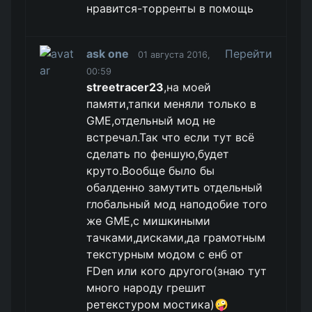
нравится-торренты в помощь
ask one
Перейти
01 августа 2016,
00:59
streetracer23
,на моей
памяти,тапки меняли только в
GME,отдельный мод не
встречал.Так что если тут всё
сделать по феншую,будет
круто.Вообще было бы
обалденно замутить отдельный
глобальный мод наподобие того
же GME,с мишкиными
тачками,дисками,да грамотным
текстурным модом с енб от
FDen или кого другого(знаю тут
много народу грешит
ретекстуром мостика)🤪