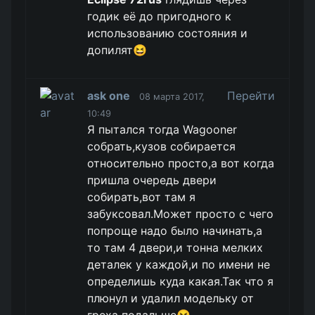
годик её до пригодного к
использованию состояния и
допилят😆
ask one
Перейти
08 марта 2017,
10:49
Я пытался тогда Wagooner
собрать,кузов собирается
относительно просто,а вот когда
пришла очередь двери
собирать,вот там я
забуксовал.Может просто с чего
попроще надо было начинать,а
то там 4 двери,и тонна мелких
деталек у каждой,и по имени не
определишь куда какая.Так что я
плюнул и удалил модельку от