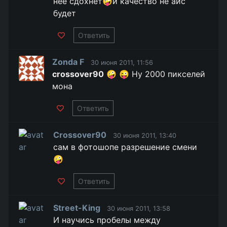
неё сдохнет🤪и качество не айс
будет
Ответить
Zonda F
30 июня 2011, 11:56
crossover90
🤪 😜 Ну 2000 пикселей
мона
Ответить
Crossover90
30 июня 2011, 13:40
сам в фотошопе разрешение смени
🤪
Ответить
Street-King
30 июня 2011, 13:58
И научись пробелы между