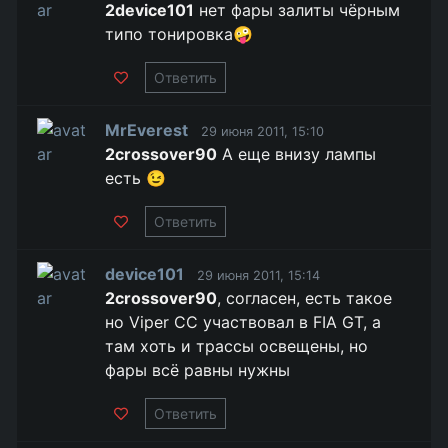
2device101
нет фары залиты чёрным
типо тонировка🤪
Ответить
MrEverest
29 июня 2011, 15:10
2crossover90
А еще внизу лампы
есть 😉
Ответить
device101
29 июня 2011, 15:14
2crossover90
, согласен, есть такое
но Viper CC участвовал в FIA GT, а
там хоть и трассы освещены, но
фары всё равны нужны
Ответить