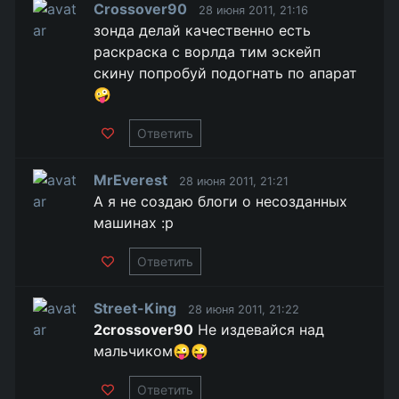
Crossover90
28 июня 2011, 21:16
зонда делай качественно есть
раскраска с ворлда тим эскейп
скину попробуй подогнать по апарат
🤪
Ответить
MrEverest
28 июня 2011, 21:21
А я не создаю блоги о несозданных
машинах :р
Ответить
Street-King
28 июня 2011, 21:22
2crossover90
Не издевайся над
мальчиком😜😜
Ответить