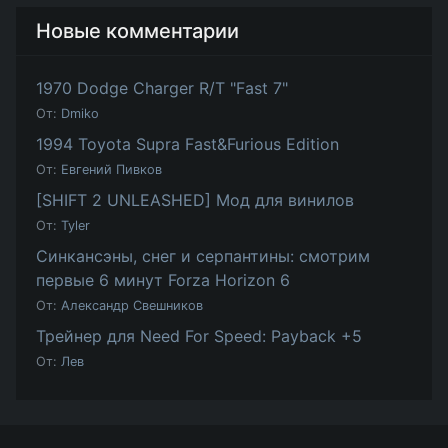
Новые комментарии
1970 Dodge Charger R/T "Fast 7"
От:
Dmiko
1994 Toyota Supra Fast&Furious Edition
От:
Евгений Пивков
[SHIFT 2 UNLEASHED] Мод для винилов
От:
Tyler
Синкансэны, снег и серпантины: смотрим
первые 6 минут Forza Horizon 6
От:
Александр Свешников
Трейнер для Need For Speed: Payback +5
От:
Лев