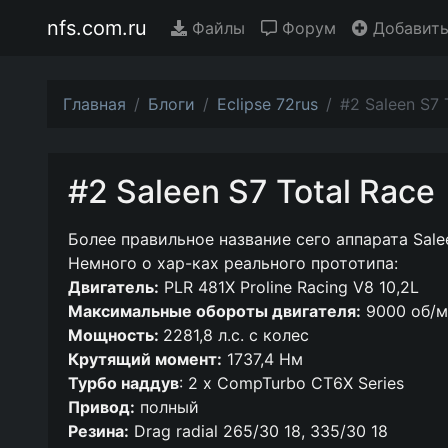
nfs.com.ru
Файлы
Форум
Добавить
Главная
Блоги
Eclipse 72rus
#2 Saleen S7 
#2 Saleen S7 Total Race
Более правильное название сего аппарата Salee
Немного о хар-ках реального прототипа:
Двигатель:
PLR 481X Proline Racing V8 10,2L
Максимальные обороты двигателя:
9000 об/м
Мощность:
2281,8 л.с. с колес
Крутящий момент:
1737,4 Нм
Турбо наддув
: 2 x CompTurbo CT6X Series
Привод:
полный
Резина:
Drag radial 265/30 18, 335/30 18