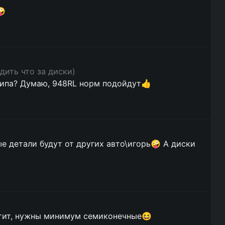
🤪
дить что за диски)
рипа? Думаю, 948RL норм подойдут👍
е детали будут от других авто\игорь🤪 А диски
катит, нужны минимум семиконечные😆