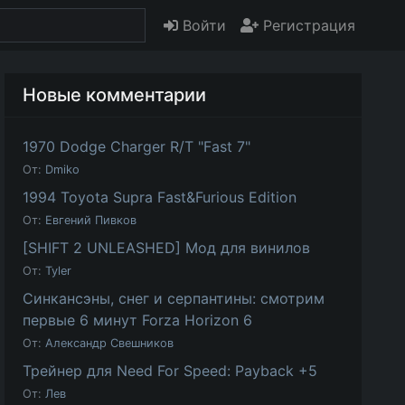
Войти
Регистрация
Новые комментарии
1970 Dodge Charger R/T "Fast 7"
От:
Dmiko
1994 Toyota Supra Fast&Furious Edition
От:
Евгений Пивков
[SHIFT 2 UNLEASHED] Мод для винилов
От:
Tyler
Синкансэны, снег и серпантины: смотрим
первые 6 минут Forza Horizon 6
От:
Александр Свешников
Трейнер для Need For Speed: Payback +5
От:
Лев