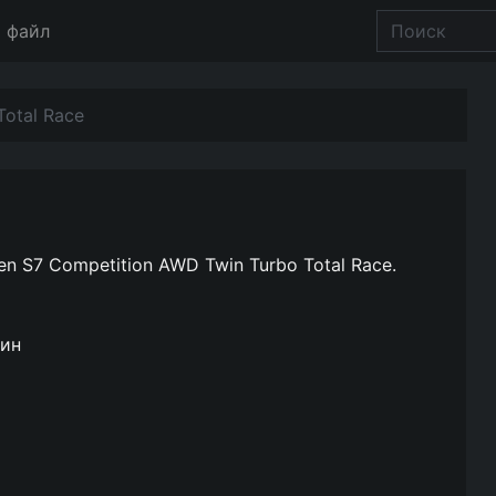
 файл
Total Race
n S7 Competition AWD Twin Turbo Total Race.
ин