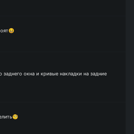
тоят😆
 заднего окна и кривые накладки на задние
елить🧐