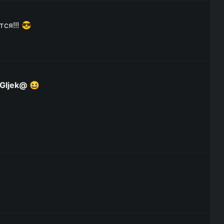
ся!!! 😎
Gljek@
😆