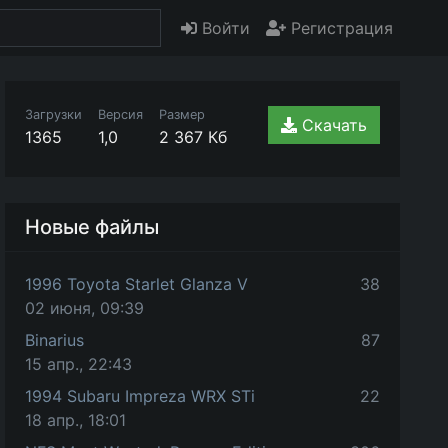
Войти
Регистрация
Загрузки
Версия
Размер
Скачать
1365
1,0
2 367 Кб
Новые файлы
1996 Toyota Starlet Glanza V
38
02 июня, 09:39
Binarius
87
15 апр., 22:43
1994 Subaru Impreza WRX STi
22
18 апр., 18:01