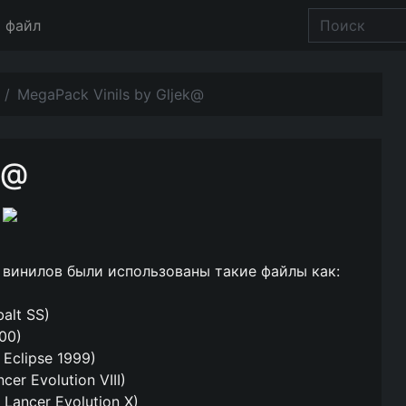
 файл
MegaPack Vinils by Gljek@
k@
 винилов были использованы такие файлы как:
alt SS)
500)
 Eclipse 1999)
cer Evolution VIII)
i Lancer Evolution X)