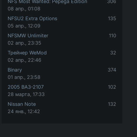
NFS Most Wanted: Pepega Edition
306
08 апр., 01:08
NFSU2 Extra Options
135
05 апр., 12:09
NFSMW Unlimiter
110
02 апр., 23:35
Трейнер WeMod
32
02 апр., 22:46
Binary
374
01 апр., 23:58
2005 ВАЗ-2107
102
28 марта, 17:33
Nissan Note
132
24 янв., 12:42