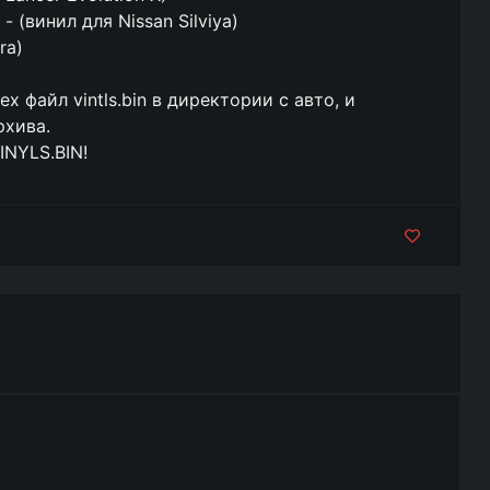
 (винил для Nissan Silviya)
ra)
файл vintls.bin в директории с авто, и
рхива.
INYLS.BIN!