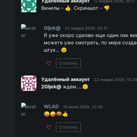
Удалённый аккаунт
17 января 2009, 19:17
Винилы - 👍. Скриншот - 👎
Gljek@
20 января 2009, 20:31
Я уже скоро сделаю еще один пак ви
можете уже смотреть, по мере созда
штук... 😉
Ответить
Удалённый аккаунт
22 января 2009, 16:33
2Gljek@
ждем.....🙂
WLAD
19 июня 2009, 22:56
😜🤪🤬👍
Ответить