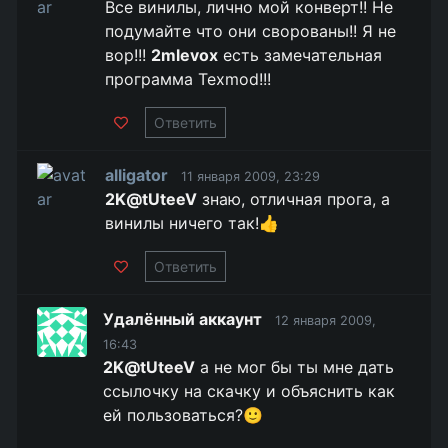
Все винилы, лично мой конверт!! Не
подумайте что они сворованы!! Я не
вор!!!
2mlevox
есть замечательная
программа Texmod!!!
Ответить
alligator
11 января 2009, 23:29
2K@tUteeV
знаю, отличная прога, а
винилы ничего так!👍
Ответить
Удалённый аккаунт
12 января 2009,
16:43
2K@tUteeV
а не мог бы ты мне дать
ссылочку на скачку и объяснить как
ей пользоваться?🙂