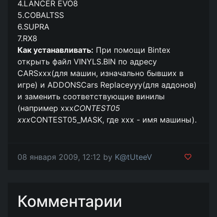
4.LANCER EVO8
5.COBALTSS
6.SUPRA
7.RX8
Как устанавливать:
При помощи Bintex
открыть файл VINYLS.BIN по адресу
CARSxxx(для машин, изначально бывших в
игре) и ADDONSCars Replaceyyy(для аддонов)
и заменить соответствующие винилы
(например xxx
CONTEST05
xxx
CONTEST05_MASK, где ххх - имя машины).
08 января 2009, 12:12 by
K@tUteeV
Комментарии