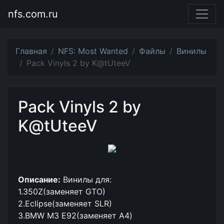
nfs.com.ru
Главная
NFS: Most Wanted
Файлы
Винилы
Pack Vinyls 2 by K@tUteeV
Pack Vinyls 2 by
K@tUteeV
Описание:
Винилы для:
1.350Z(заменяет GTO)
2.Eclipse(заменяет SLR)
3.BMW M3 E92(заменяет А4)