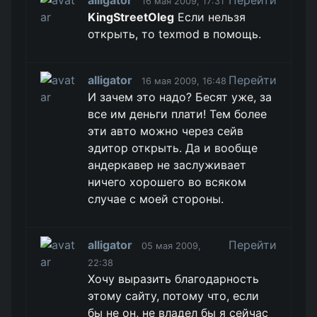
alligator
Перейти
16 мая 2009, 17:31
KingStreetOleg
Если нельзя
открыть, то texmod в помощь.
alligator
Перейти
16 мая 2009, 16:48
И зачем это надо? Бесят уже, за
все им деньги плати! Тем более
эти авто можно через сейв
эдитор открыть. Да и вообще
андеркавер не заслуживает
ничего хорошего во всяком
случае с моей стороны.
alligator
Перейти
05 мая 2009,
22:38
Хочу выразить благодарность
этому сайту, потому что, если
бы не он, не владел бы я сейчас