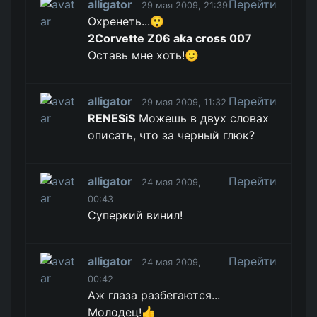
alligator
Перейти
29 мая 2009, 21:39
Охренеть...😲
2Corvette Z06 aka cross 007
Оставь мне хоть!🙂
alligator
Перейти
29 мая 2009, 11:32
RENESiS
Можешь в двух словах
описать, что за черный глюк?
alligator
Перейти
24 мая 2009,
00:43
Суперкий винил!
alligator
Перейти
24 мая 2009,
00:42
Аж глаза разбегаются...
Молодец!👍