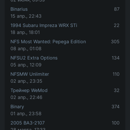
Binarius
87
15 апр., 22:43
1994 Subaru Impreza WRX STi
22
18 апр., 18:01
NFS Most Wanted: Pepega Edition
305
08 апр., 01:08
NFSU2 Extra Options
134
05 апр., 12:09
NFSMW Unlimiter
110
02 апр., 23:35
Трейнер WeMod
32
02 апр., 22:46
Binary
374
01 апр., 23:58
2005 ВАЗ-2107
100
28 марта, 17:33