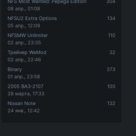
NFS Most Wanted: Pepega Edition
304
08 апр., 01:08
NFSU2 Extra Options
134
05 апр., 12:09
NFSMW Unlimiter
110
02 апр., 23:35
Трейнер WeMod
32
02 апр., 22:46
Binary
373
01 апр., 23:58
2005 ВАЗ-2107
100
28 марта, 17:33
Nissan Note
132
24 янв., 12:42