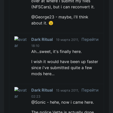
over at where i submit my files
(NFSCars), but i can reconvert it.
@George23 - maybe, i'll think
about it. 😉
Dark Ritual
Перейти
19 марта 2011,
18:10
Ah...sweet, it's finally here.
I wish it would have been up faster
since i've submitted quite a few
mods here...
Dark Ritual
Перейти
15 марта 2011,
02:23
@Sonic - hehe, now i came here.
The police Vette is actually done,