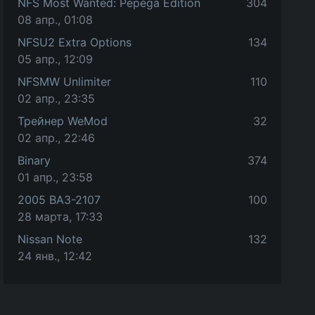
NFS Most Wanted: Pepega Edition
304
08 апр., 01:08
NFSU2 Extra Options
134
05 апр., 12:09
NFSMW Unlimiter
110
02 апр., 23:35
Трейнер WeMod
32
02 апр., 22:46
Binary
374
01 апр., 23:58
2005 ВАЗ-2107
100
28 марта, 17:33
Nissan Note
132
24 янв., 12:42