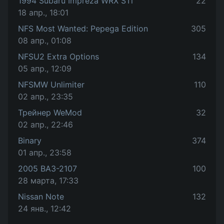
1994 Subaru Impreza WRX STi
22
18 апр., 18:01
NFS Most Wanted: Pepega Edition
305
08 апр., 01:08
NFSU2 Extra Options
134
05 апр., 12:09
NFSMW Unlimiter
110
02 апр., 23:35
Трейнер WeMod
32
02 апр., 22:46
Binary
374
01 апр., 23:58
2005 ВАЗ-2107
100
28 марта, 17:33
Nissan Note
132
24 янв., 12:42