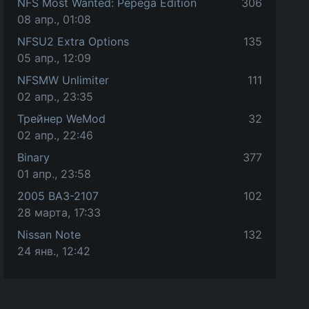
NFS Most Wanted: Pepega Edition
306
08 апр., 01:08
NFSU2 Extra Options
135
05 апр., 12:09
NFSMW Unlimiter
111
02 апр., 23:35
Трейнер WeMod
32
02 апр., 22:46
Binary
377
01 апр., 23:58
2005 ВАЗ-2107
102
28 марта, 17:33
Nissan Note
132
24 янв., 12:42