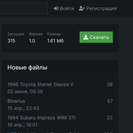
Войти
Регистрация
Загрузки
Версия
Размер
Скачать
315
1.0
1.61 Мб
Новые файлы
1996 Toyota Starlet Glanza V
38
02 июня, 09:39
Binarius
87
15 апр., 22:43
1994 Subaru Impreza WRX STi
22
18 апр., 18:01