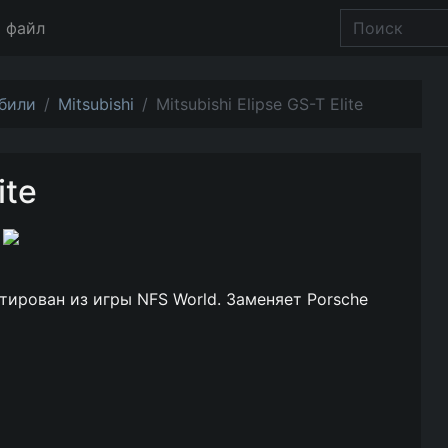
 файл
били
Mitsubishi
Mitsubishi Elipse GS-T Elite
ite
ертирован из игры NFS World. Заменяет Porsche