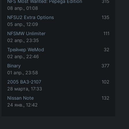
NFS Most Wanted: Pepega Edition
315
08 апр., 01:08
NFSU2 Extra Options
135
05 апр., 12:09
NFSMW Unlimiter
111
02 апр., 23:35
Трейнер WeMod
32
02 апр., 22:46
Binary
377
01 апр., 23:58
2005 ВАЗ-2107
102
28 марта, 17:33
Nissan Note
132
24 янв., 12:42