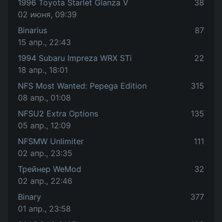
1996 Toyota Starlet Glanza V
38
02 июня, 09:39
Binarius
87
15 апр., 22:43
1994 Subaru Impreza WRX STi
22
18 апр., 18:01
NFS Most Wanted: Pepega Edition
315
08 апр., 01:08
NFSU2 Extra Options
135
05 апр., 12:09
NFSMW Unlimiter
111
02 апр., 23:35
Трейнер WeMod
32
02 апр., 22:46
Binary
377
01 апр., 23:58