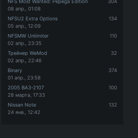
NFS Most Wanted: Pepega Edition
304
08 апр., 01:08
NFSU2 Extra Options
134
05 апр., 12:09
NFSMW Unlimiter
110
02 апр., 23:35
Трейнер WeMod
32
02 апр., 22:46
Binary
374
01 апр., 23:58
2005 ВАЗ-2107
100
28 марта, 17:33
Nissan Note
132
24 янв., 12:42