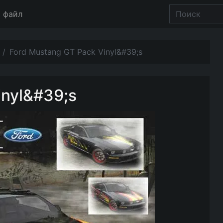
 файл
Ford Mustang GT Pack Vinyl&#39;s
inyl&#39;s