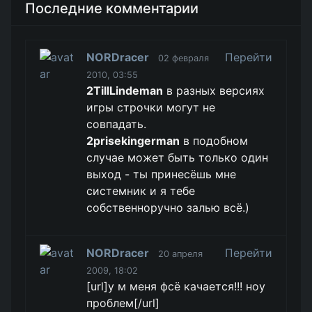
Последние комментарии
NORDracer
Перейти
02 февраля
2010, 03:55
2TillLindeman
в разных версиях
игры строчки могут не
совпадать.
2prisekingerman
в подобном
случае может быть только один
выход - ты принесёшь мне
системник и я тебе
собственноручно залью всё.)
NORDracer
Перейти
20 апреля
2009, 18:02
[url]у м меня фсё качается!!! ноу
проблем[/url]