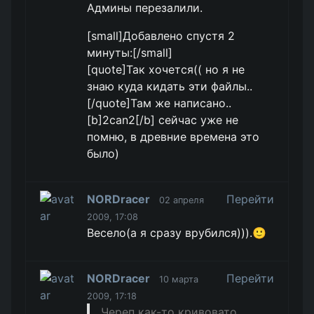
Админы перезалили.
[small]Добавлено спустя 2
минуты:[/small]
[quote]Так хочется(( но я не
знаю куда кидать эти файлы..
[/quote]Там же написано..
[b]2can2[/b] сейчас уже не
помню, в древние времена это
было)
NORDracer
Перейти
02 апреля
2009, 17:08
Весело(а я сразу врубился))).🙂
NORDracer
Перейти
10 марта
2009, 17:18
Череп как-то кривовато