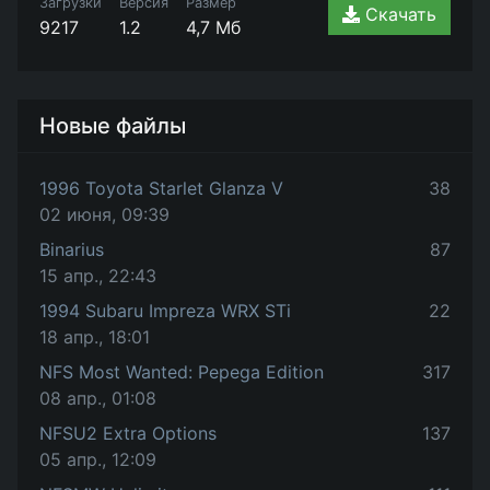
Загрузки
Версия
Размер
Скачать
9217
1.2
4,7 Мб
Новые файлы
1996 Toyota Starlet Glanza V
38
02 июня, 09:39
Binarius
87
15 апр., 22:43
1994 Subaru Impreza WRX STi
22
18 апр., 18:01
NFS Most Wanted: Pepega Edition
317
08 апр., 01:08
NFSU2 Extra Options
137
05 апр., 12:09