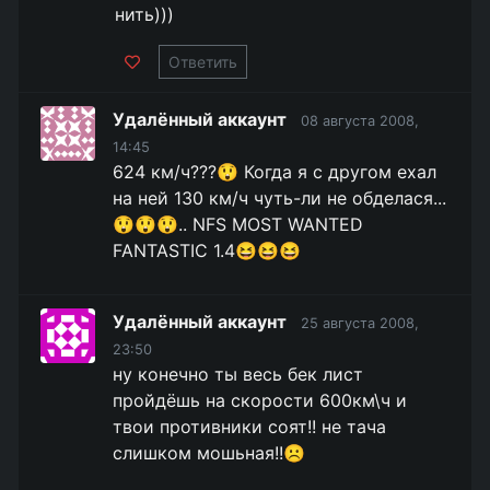
нить)))
Ответить
Удалённый аккаунт
08 августа 2008,
14:45
624 км/ч???😲 Когда я с другом ехал
на ней 130 км/ч чуть-ли не обделася...
😲😲😲.. NFS MOST WANTED
FANTASTIC 1.4😆😆😆
Удалённый аккаунт
25 августа 2008,
23:50
ну конечно ты весь бек лист
пройдёшь на скорости 600км\ч и
твои противники соят!! не тача
слишком мошьная!!☹️