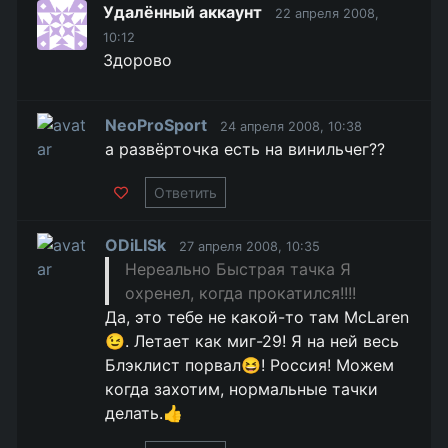
Удалённый аккаунт
22 апреля 2008,
10:12
Здорово
NeoProSport
24 апреля 2008, 10:38
а развёрточка есть на винильчег??
Ответить
ODiLISk
27 апреля 2008, 10:35
Нереально Быстрая тачка Я
охренел, когда прокатился!!!!
Да, это тебе не какой-то там McLaren
😉. Летает как миг-29! Я на ней весь
Блэклист порвал😆! Россия! Можем
когда захотим, нормальные тачки
делать.👍