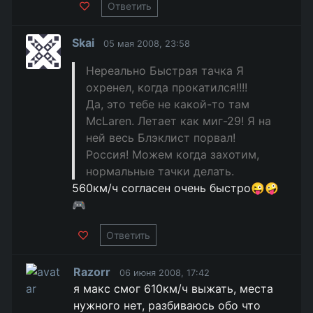
Ответить
Skai
05 мая 2008, 23:58
Нереально Быстрая тачка Я
охренел, когда прокатился!!!!
Да, это тебе не какой-то там
McLaren. Летает как миг-29! Я на
ней весь Блэклист порвал!
Россия! Можем когда захотим,
нормальные тачки делать.
560км/ч согласен очень быстро😜🤪
🎮
Ответить
Razorr
06 июня 2008, 17:42
я макс смог 610км/ч выжать, места
нужного нет, разбиваюсь обо что