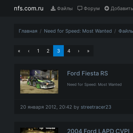
nfs.com.ru
Файлы
Форум
Добавить
Главная
Need for Speed: Most Wanted
Файл
«
‹
1
2
3
4
›
»
Ford Fiesta RS
Need for Speed: Most Wanted
20 января 2012, 20:42 by
streetracer23
2004 Ford LAPD CVPI