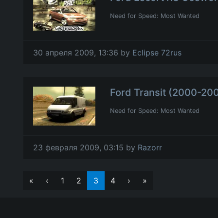
Need for Speed: Most Wanted
30 апреля 2009, 13:36 by
Eclipse 72rus
Ford Transit (2000-20
Need for Speed: Most Wanted
23 февраля 2009, 03:15 by
Razorr
«
‹
1
2
3
4
›
»