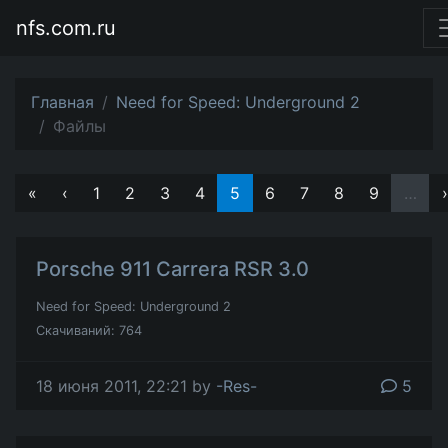
nfs.com.ru
Главная
Need for Speed: Underground 2
Файлы
«
‹
1
2
3
4
5
6
7
8
9
…
›
Porsche 911 Carrera RSR 3.0
Need for Speed: Underground 2
Скачиваний: 764
18 июня 2011, 22:21 by
-Res-
5