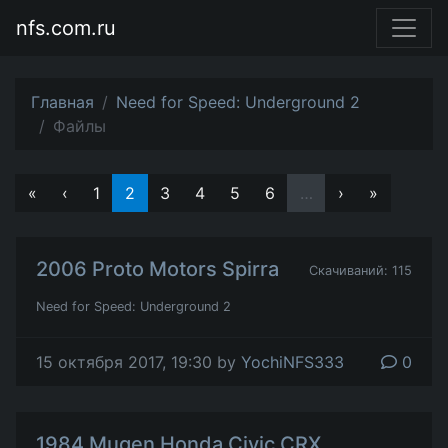
nfs.com.ru
Главная
Need for Speed: Underground 2
Файлы
«
‹
1
2
3
4
5
6
…
›
»
2006 Proto Motors Spirra
Скачиваний: 115
Need for Speed: Underground 2
15 октября 2017, 19:30 by
YochiNFS333
0
1984 Mugen Honda Civic CRX