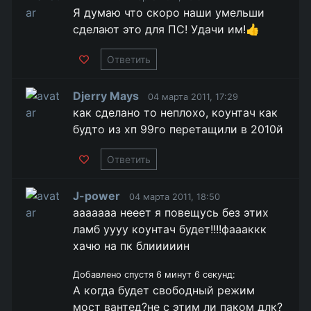
Я думаю что скоро наши умельши
сделают это для ПС! Удачи им!👍
Ответить
Djerry Mays
04 марта 2011, 17:29
как сделано то неплохо, коунтач как
будто из хп 99го перетащили в 2010й
Ответить
J-power
04 марта 2011, 18:50
ааааааа нееет я повещусь без этих
ламб уууу коунтач будет!!!!фаааккк
хачю на пк блииииин
Добавлено спустя 6 минут 6 секунд:
А когда будет свободный режим
мост вантед?не с этим ли паком длк?