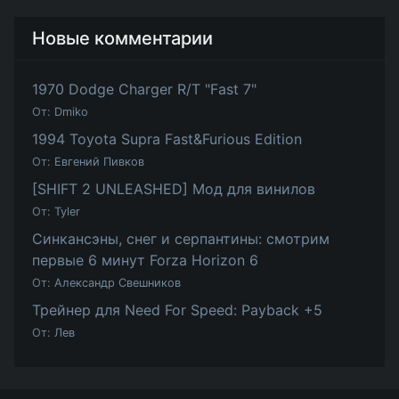
Новые комментарии
1970 Dodge Charger R/T "Fast 7"
От:
Dmiko
1994 Toyota Supra Fast&Furious Edition
От:
Евгений Пивков
[SHIFT 2 UNLEASHED] Мод для винилов
От:
Tyler
Синкансэны, снег и серпантины: смотрим
первые 6 минут Forza Horizon 6
От:
Александр Свешников
Трейнер для Need For Speed: Payback +5
От:
Лев