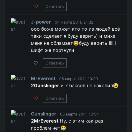
Ответить
J-power
04 марта 2011, 21:32
ооо боже может кто то из людей всё
таки сделает я буду верить) и миха
меня не обламает😆буду верить !!!!!!
шифт же портнули
Ответить
MrEverest
05 марта 2011, 10:20
2Gunslinger
и 7 баксов не накопил😉
Ответить
Gunslinger
05 марта 2011, 13:54
2MrEverest
Ну, с этим как-раз
проблем нет😆