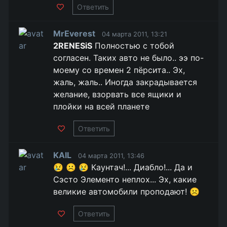
Ответить
MrEverest
04 марта 2011, 13:21
2RENESiS
Полностью с тобой
согласен. Таких авто не было.. ээ по-
моему со времен 2 пёрсита.. Эх,
жаль, жаль.. Иногда закрадывается
желание, взорвать все ящики и
плойки на всей планете
Ответить
KAIL
04 марта 2011, 13:46
😢 ☹️ 😢 Каунтач!... Диабло!... Да и
Сэсто Элементо неплох... Эх, какие
великие автомобили проподают! ☹️
Ответить