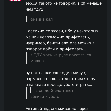
эээ...я такого не говорил, в хп меньше
чем тду2...
физика кал
Частично согласен, ибо у некоторых
машин невозможно дрифтовать,
например, бентли еле-еле можно в
поворот войти и дрифтовать...
в ТДУ хоть на руле покататься
можно
ну вот нашли ещё один минус,
нормально покататся это иметь руль,
а на клаве вообще убого играть...
в хп до 3 еле тянет
вблизи - убого
Активэйтыд сглаживание через