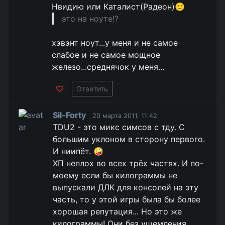
Нвидию или Каталист(Радеон)🙂
это на ноуте!?
хэвэнт ноут...у меня и не самое
слабое и не самое мощное
железо...среднячок у меня...
Ответить
Sil-Forty
20 марта 2011, 11:42
TDU2 - это микс симсов с тду. С
большим уклоном в сторону первого.
И ниипёт. 🤪
ХП неплох во всех трёх частях. И по-
моему если бы килограммы не
выпускали ДЛК для консолей на эту
часть, то у этой игры была бы более
хорошая репутация... Но это же
килограммы! Они без ущемления