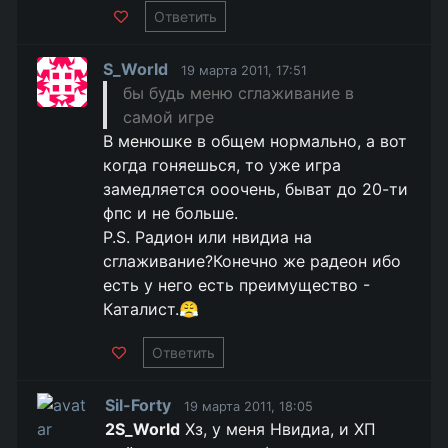
Ответить
S_World
19 марта 2011, 17:51
бы будь меню сглаживание в
самой игре
В менюшке в общем нормально, а вот
когда гоняешься, то уже игра
замедляется ооочень, быват до 20-ти
фпс и не больше.
P.S. Радион или нвидиа на
сглаживание?Конечно же радеон ибо
есть у него есть преимущество -
Каталист.😤
Ответить
Sil-Forty
19 марта 2011, 18:05
2S_World
Хз, у меня Нвидиа, и ХП