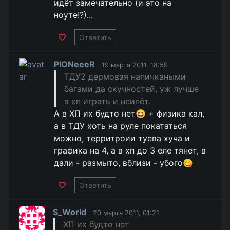
идёт замечательно (и это на
ноуте!?)...
Ответить
PIONeeeR
19 марта 2011, 18:59
ТДУ2 дермовая напичкаными
багами да скучностей, уж лучше
в хп играть и неипёт.
А в ХП их будто нет😆 + физика кал,
а в ТДУ хоть на руле покататься
можно, территроии туева хуча и
графика на 4, а в хп до 3 еле тянет, в
дали - размыто, вблизи - убого😋
Ответить
S_World
20 марта 2011, 01:21
ХП их будто нет