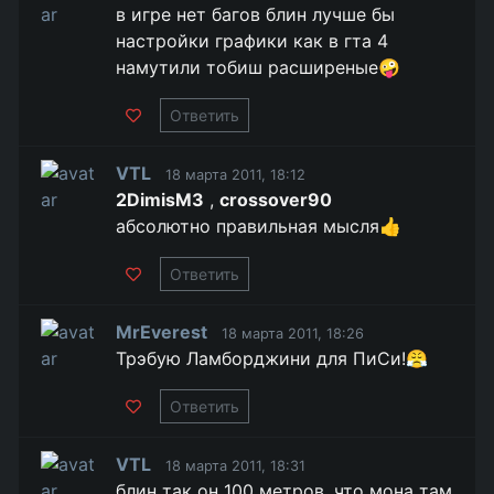
в игре нет багов блин лучше бы
настройки графики как в гта 4
намутили тобиш расширеные🤪
Ответить
VTL
18 марта 2011, 18:12
2DimisM3
,
crossover90
абсолютно правильная мысля👍
Ответить
MrEverest
18 марта 2011, 18:26
Трэбую Ламборджини для ПиСи!😤
Ответить
VTL
18 марта 2011, 18:31
блин так он 100 метров, что мона там