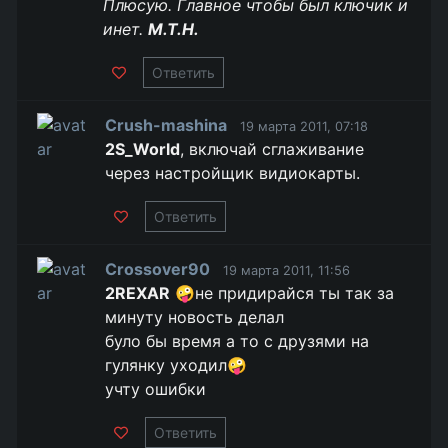
Плюсую. Главное чтобы был ключик и
инет.
M.T.H.
Ответить
Crush-mashina
19 марта 2011, 07:18
2S_World
, включай сглаживание
через настройщик видиокарты.
Ответить
Crossover90
19 марта 2011, 11:56
2REXAR
🤪не придирайся ты так за
минуту новость делал
було бы время а то с друзями на
гулянку уходил🤪
учту ошибки
Ответить