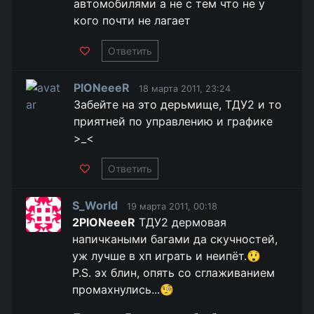
автомобилями а не с тем что не у
кого почти не лагает
Ответить
PIONeeeR
18 марта 2011, 23:24
Забейте на это дерьмище, ТДУ2 и то
приятней по управлению и графике
>_<
Ответить
S_World
19 марта 2011, 00:18
2PIONeeeR
ТДУ2 дермовая
напичкаными багами да скучностей,
уж лучше в хп играть и неипёт.😲
P.S. эх блин, опять со сглаживанием
промахнулись...🧐