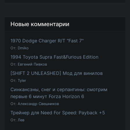
Новые комментарии
1970 Dodge Charger R/T "Fast 7"
От:
Dmiko
1994 Toyota Supra Fast&Furious Edition
От:
Евгений Пивков
[SHIFT 2 UNLEASHED] Мод для винилов
От:
Tyler
Синкансэны, снег и серпантины: смотрим
первые 6 минут Forza Horizon 6
От:
Александр Свешников
Трейнер для Need For Speed: Payback +5
От:
Лев