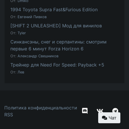
От:
Dmiko
1994 Toyota Supra Fast&Furious Edition
От:
Евгений Пивков
[SHIFT 2 UNLEASHED] Мод для винилов
От:
Tyler
Синкансэны, снег и серпантины: смотрим
первые 6 минут Forza Horizon 6
От:
Александр Свешников
Трейнер для Need For Speed: Payback +5
От:
Лев
Политика конфиденциальности
RSS
Чат