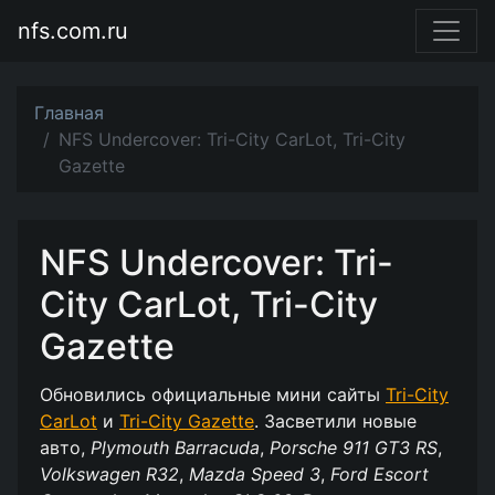
nfs.com.ru
Главная
NFS Undercover: Tri-City CarLot, Tri-City
Gazette
NFS Undercover: Tri-
City CarLot, Tri-City
Gazette
Обновились официальные мини сайты
Tri-City
CarLot
и
Tri-City Gazette
. Засветили новые
авто,
Plymouth Barracuda
,
Porsche 911 GT3 RS
,
Volkswagen R32
,
Mazda Speed 3
,
Ford Escort