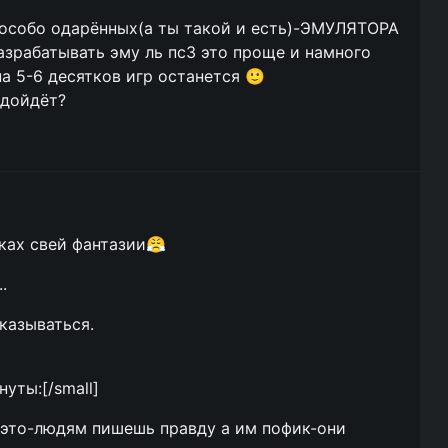
л особо одарённых(а ты такой и есть)-ЭМУЛЯТОРА
разрабатывать эму ль пс3 это проще и намного
а 5-6 десятков игр останется 🙂
 дойдёт?
мках свей фантазии😤
.
казываться.
уты:[/small]
ё это-людям пишешь правду а им пофик-они