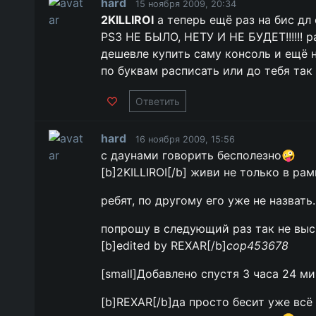
hard
15 ноября 2009, 20:34
2KILLIROI
а теперь ещё раз на бис д
PS3 НЕ БЫЛО, НЕТУ И НЕ БУДЕТ!!!!!! 
дешевле купить саму консоль и ещё н
по буквам расписать или до тебя так
Ответить
hard
16 ноября 2009, 15:56
с даунами говорить бесполезно🤪
[b]2KILLIROI[/b] живи не только в ра
ребят, по другому его уже не назвать..
попрошу в следующий раз так не выс
[b]edited by REXAR[/b]
cop453678
[small]Добавлено спустя 3 часа 24 мин
[b]REXAR[/b]да просто бесит уже вс