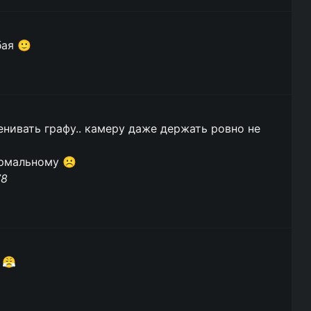
бая 🙂
енивать графу.. камеру даже держать ровно не
ормальному ☹️
78
 😤