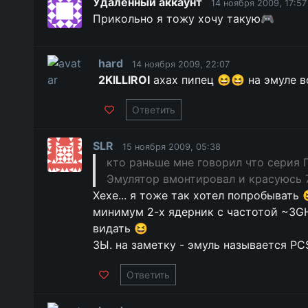
Удалённый аккаунт
14 ноября 2009, 17:57
Прикольно я тожу хочу такую🎮
hard
14 ноября 2009, 22:07
2KILLIROI
ахах пипец 😆😆 на эмуле вс
Ответить
SLR
15 ноября 2009, 05:38
кто раньше мне говорил что серия Г
Эмулятор вмонтировал и красуюсь 7
Хехе... я тоже так хотел попробывать 
минимум 2-х ядерник с частотой ~3GH
видать 😆
ЗЫ. на заметку - эмуль называется PC
Ответить