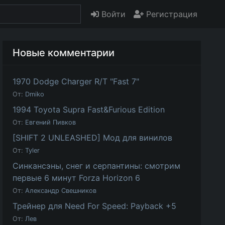
Войти
Регистрация
Новые комментарии
1970 Dodge Charger R/T "Fast 7"
От:
Dmiko
1994 Toyota Supra Fast&Furious Edition
От:
Евгений Пивков
[SHIFT 2 UNLEASHED] Мод для винилов
От:
Tyler
Синкансэны, снег и серпантины: смотрим
первые 6 минут Forza Horizon 6
От:
Александр Свешников
Трейнер для Need For Speed: Payback +5
От:
Лев