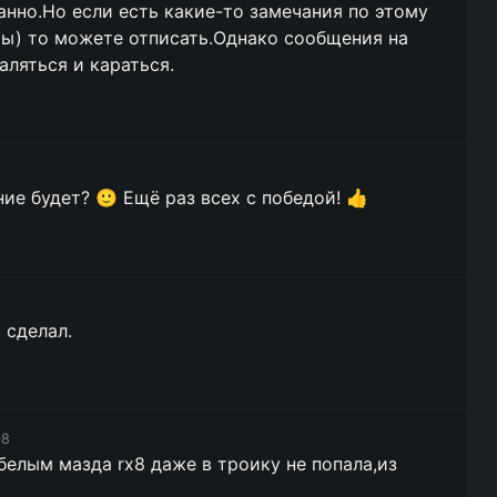
анно.Но если есть какие-то замечания по этому
аты) то можете отписать.Однако сообщения на
аляться и караться.
ние будет? 🙂 Ещё раз всех с победой! 👍
и сделал.
08
 белым мазда rx8 даже в троику не попала,из