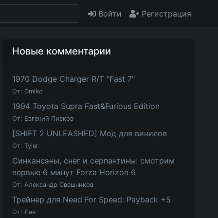
Войти
Регистрация
Новые комментарии
1970 Dodge Charger R/T "Fast 7"
От:
Dmiko
1994 Toyota Supra Fast&Furious Edition
От:
Евгений Пивков
[SHIFT 2 UNLEASHED] Мод для винилов
От:
Tyler
Синкансэны, снег и серпантины: смотрим
первые 6 минут Forza Horizon 6
От:
Александр Свешников
Трейнер для Need For Speed: Payback +5
От:
Лев