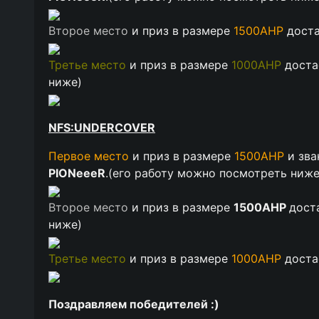
Второе место
и приз в размере
1500АНР
дост
Третье место
и приз в размере
1000АНР
дост
ниже
)
NFS:UNDERCOVER
Первое место
и приз в размере
1500АНР
и зв
PIONeeeR
.(
его работу можно посмотреть ниж
Второе место
и приз в размере
1500АНР
дост
ниже
)
Третье место
и приз в размере
1000АНР
дост
Поздравляем победителей :)