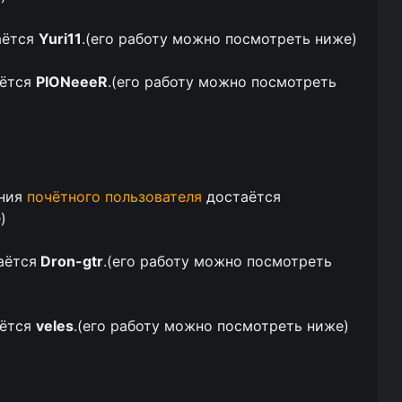
аётся
Yuri11
.(
его работу можно посмотреть ниже
)
аётся
PIONeeeR
.(
его работу можно посмотреть
ания
почётного пользователя
достаётся
е
)
аётся
Dron-gtr
.(
его работу можно посмотреть
аётся
veles
.(
его работу можно посмотреть ниже
)