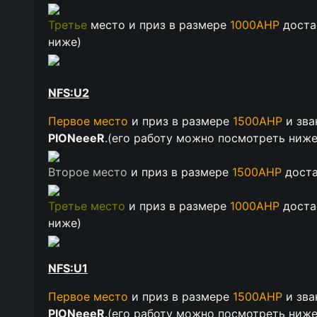
Третье
место и приз в размере
1000АНР
доста
ниже
)
NFS:U2
Первое место
и приз в размере
1500АНР
и зв
PIONeeeR
.(
его работу можно посмотреть ниж
Второе место
и приз в размере
1500АНР
дост
Третье место
и приз в размере
1000АНР
доста
ниже
)
NFS:U1
Первое место
и приз в размере
1500АНР
и зв
PIONeeeR
.(
его работу можно посмотреть ниж