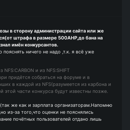
зы в сторону администрации сайта или же
ся(от штрафа в размере 500АНР,до бана на
 знал имён конкурсантов.
пояснять ничего не надо ,т.к. я всё уже
из NFS:CARBON и из NFS:SHIFT
ри придётся собраться на форуме и в
чших в каждой из NFS(разумеется из карбона и
й этой части конкурса будут известны позже.
.(так же как и зарплата организаторам.Напомню
но из-за того,что оценки не пояснялись
ание почётных пользователей отдано лишь