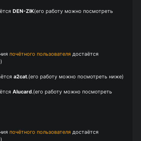
ётся
DEN-ZIK
(
его работу можно посмотреть
ания
почётного пользователя
достаётся
е
)
аётся
a2cat
.(
его работу можно посмотреть ниже
)
ётся
Alucard
.(
его работу можно посмотреть
ания
почётного пользователя
достаётся
е
)