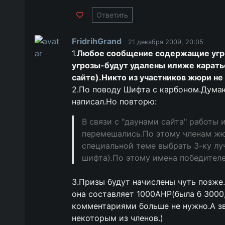
Ответить
FridrihGrand
21 декабря 2009, 20:05
1.
Любое сообщение содержащие угро
угрозы-будут удалены илиже карать
сайте).Никто из участников жюри не
2.По поводу Шифта с карбоном.Думаю 
написал.Но повторю:
В связи с "даунами сайта" работы 
перемешались.По этому членам жю
специальной теме выбрать 3-ку лу
шифта).По этому имена победителе
3.Призы будут начислены чуть позже
она составляет 1000АНР(была б 3000,
комментариями больше не нужно.А зв
некоторым из членов.)