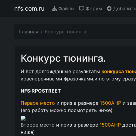
nfs.com.ru
Файлы
Форум
Добавить
Главная
Конкурс тюнинга.
Конкурс тюнинга.
И вот долгожданные результаты
конкурса тюн
красноречивыми фразочками,и по этому сразу
NFS:RPOSTREEТ
Первое место
и приз в размере
1500АНР
и зв
(
его работу можно посмотреть ниже
)
Второе место
и приз в размере
1500АНР
дост
ниже
)