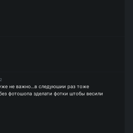
12
уже не важно...в следуюшии раз тоже
 без фотошопа зделати фотки штобы весили
5