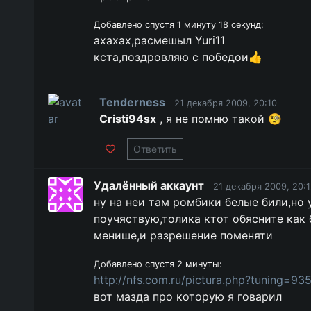
Добавлено спустя 1 минуту 18 секунд:
ахахах,расмешыл Yuri11
кста,поздровляю с победои👍
Tenderness
21 декабря 2009, 20:10
Cristi94sx
, я не помню такой 🧐
Ответить
Удалённый аккаунт
21 декабря 2009, 20:
ну на неи там ромбики белые били,но 
поучяствую,толика ктот обясните как
менише,и разрешение поменяти
Добавлено спустя 2 минуты:
http://nfs.com.ru/pictura.php?tuning=93
вот мазда про которую я говарил