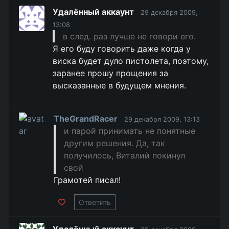
Удалённый аккаунт
29 декабря 2009,
13:08
в след. раз лучше не говори его.
Я его буду говорить даже когда у
виска будет дуло пистолета, поэтому,
заранее прошу прощения за
высказанные в будущем мнения.
TheGrandRacer
29 декабря 2009, 13:13
и парой принимать не понятные
другим решения. Да, так
получилось, Виталий покинул
свой
Грамотей писал!
Ответить