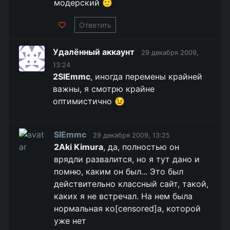
модерский 🙂
Ответить
Удалённый аккаунт
29 декабря 2009,
13:24
2SlEmmc
, иногда перемены крайней
важны, я смотрю крайне
оптимистично 😉
SlEmmc
29 декабря 2009, 13:25
2Aki Kimura
, да, полностью он
врядли развалится, но я тут дано и
помню, каким он был... Это был
действительно классный сайт, такой,
каких я не встречал. На нем была
нормальная ко[censored]а, которой
уже нет