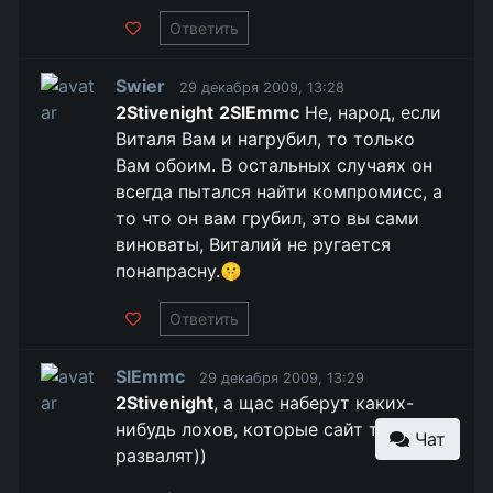
Ответить
Swier
29 декабря 2009, 13:28
2Stivenight
2SlEmmc
Не, народ, если
Виталя Вам и нагрубил, то только
Вам обоим. В остальных случаях он
всегда пытался найти компромисс, а
то что он вам грубил, это вы сами
виноваты, Виталий не ругается
понапрасну.🤫
Ответить
SlEmmc
29 декабря 2009, 13:29
2Stivenight
, а щас наберут каких-
нибудь лохов, которые сайт точно
Чат
развалят))