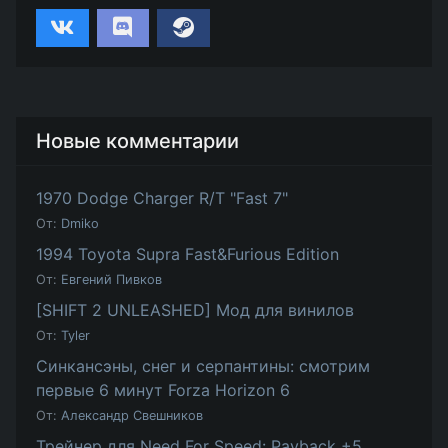
Новые комментарии
1970 Dodge Charger R/T "Fast 7"
От:
Dmiko
1994 Toyota Supra Fast&Furious Edition
От:
Евгений Пивков
[SHIFT 2 UNLEASHED] Мод для винилов
От:
Tyler
Синкансэны, снег и серпантины: смотрим
первые 6 минут Forza Horizon 6
От:
Александр Свешников
Трейнер для Need For Speed: Payback +5