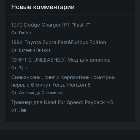
Новые комментарии
1970 Dodge Charger R/T "Fast 7"
От:
Dmiko
1994 Toyota Supra Fast&Furious Edition
От:
Евгений Пивков
[SHIFT 2 UNLEASHED] Мод для винилов
От:
Tyler
Синкансэны, снег и серпантины: смотрим
первые 6 минут Forza Horizon 6
От:
Александр Свешников
Трейнер для Need For Speed: Payback +5
От:
Лев