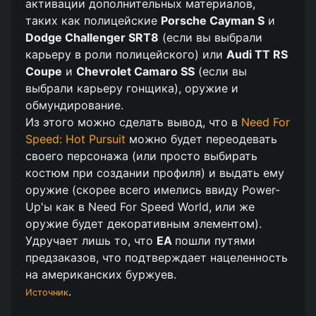
активации дополнительных материалов,
таких как полицейские
Porsche Cayman S
и
Dodge Challenger SRT8
(
если вы выбрали
карьеру в роли полицейского
) или
Audi TT RS
Coupe
и
Chevrolet Camaro SS
(
если вы
выбрали карьеру гонщика
), оружие и
обмундирование.
Из этого можно сделать вывод, что в
Need For
Speed: Hot Pursuit
можно будет переодевать
своего персонажа (
или просто выбирать
костюм при создании профиля
) и выдать ему
оружие (
скорее всего имелись ввиду Power-
Up'ы как в Need For Speed World, или же
оружие будет декоративным элементом
).
Удручает лишь то, что
EA
пошли путями
предзаказов, что подтверждает нацеленность
на американских буржуев.
.
Источник