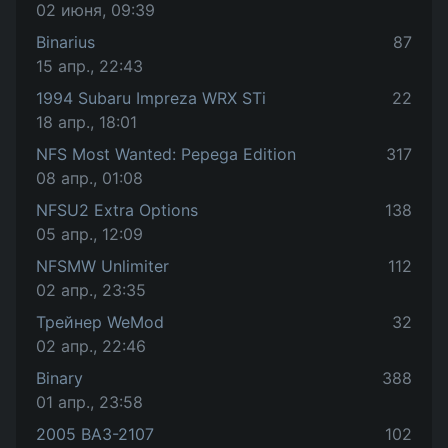
02 июня, 09:39
Binarius
87
15 апр., 22:43
1994 Subaru Impreza WRX STi
22
18 апр., 18:01
NFS Most Wanted: Pepega Edition
317
08 апр., 01:08
NFSU2 Extra Options
138
05 апр., 12:09
NFSMW Unlimiter
112
02 апр., 23:35
Трейнер WeMod
32
02 апр., 22:46
Binary
388
01 апр., 23:58
2005 ВАЗ-2107
102