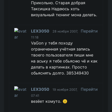
Прикольно. Старая добрая
Таксишка Надеюсь хоть
визуальный тюнинг мона делать.
LEX3050
Перейти
28 ноября 2007,
11:18
VaGon у тебя походу
ограниченная учётная запись
твоего пользователя пиши мне
на аську я тебе обьясню чё и как
делать в картинках. Просто
обьяснять долго. 385349430
LEX3050
Перейти
19 ноября 2007,
07:41
везёет комуто. ☹️