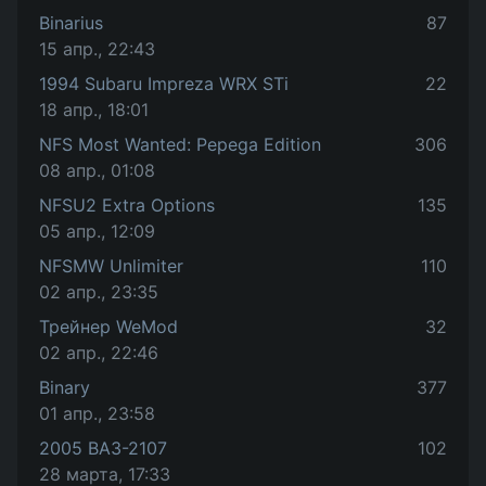
Binarius
87
15 апр., 22:43
1994 Subaru Impreza WRX STi
22
18 апр., 18:01
NFS Most Wanted: Pepega Edition
306
08 апр., 01:08
NFSU2 Extra Options
135
05 апр., 12:09
NFSMW Unlimiter
110
02 апр., 23:35
Трейнер WeMod
32
02 апр., 22:46
Binary
377
01 апр., 23:58
2005 ВАЗ-2107
102
28 марта, 17:33