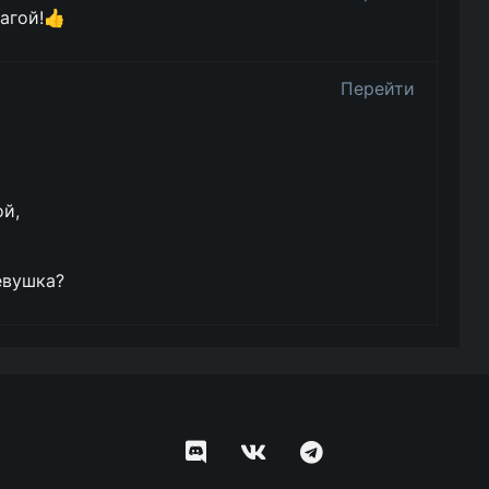
агой!👍
Перейти
ой,
девушка?