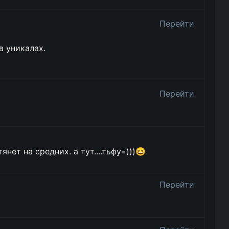
Перейти
в уникалах.
Перейти
янет на средних. а тут....тьфу=)))😆
Перейти