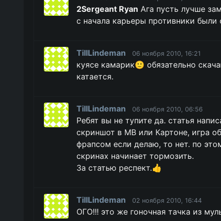
2Sergeant Ryan
Ага пусть лучше зам
с начала карьеры противники были 
TillLindeman
06 ноября 2010, 16:21
куясе камарик🙂 обязательно скача
катается.
TillLindeman
06 ноября 2010, 06:56
Ребят вы не тупите да. статья напи
скриншот в МВ или Картоне, игра об
фрапсом если делаю, то нет. по это
скринах начинает тормозить.
За статью респект.👍
TillLindeman
02 ноября 2010, 16:44
ОГО!!! это же гоночная тачка из муль