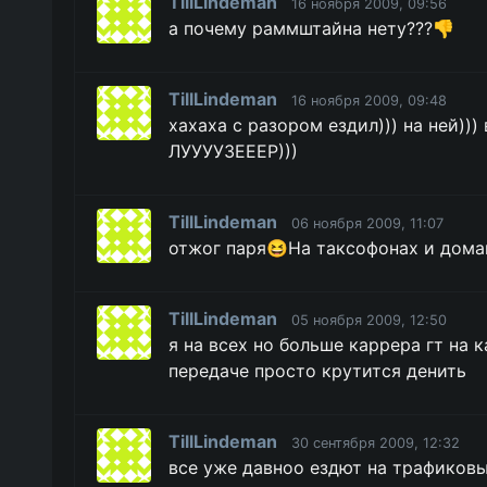
TillLindeman
16 ноября 2009, 09:56
а почему раммштайна нету???👎
TillLindeman
16 ноября 2009, 09:48
хахаха с разором ездил))) на ней)))
ЛУУУУЗЕЕЕР)))
TillLindeman
06 ноября 2009, 11:07
отжог паря😆На таксофонах и дома
TillLindeman
05 ноября 2009, 12:50
я на всех но больше каррера гт на
передаче просто крутится денить
TillLindeman
30 сентября 2009, 12:32
все уже давноо ездют на трафиковы