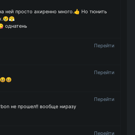
 на ней просто ахиренно много.👍 Но тюнить
х.😢😤
😋 однатень
Перейти
Перейти
😆😆
Перейти
rbon не прошел!! вообще ниразу
Перейти