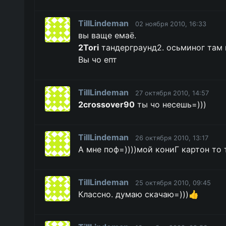
TillLindeman
02 ноября 2010, 16:33
вы ваще емаё.
2Tori
тандерграунд2. осьминог там 
Вы чо епт
TillLindeman
27 октября 2010, 14:57
2crossover90
ты чо несешь=)))
TillLindeman
26 октября 2010, 13:17
А мне поф=))))мой кониГ картон то т
TillLindeman
25 октября 2010, 09:45
Классно. думаю скачаю=)))👍