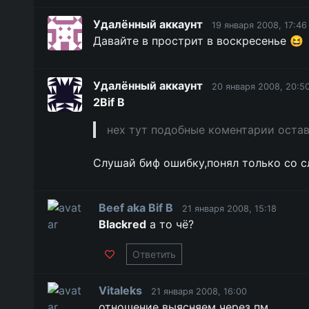
Удалённый аккаунт
19 января 2008, 17:46
Давайте в прострит в воскресенье 😆
Удалённый аккаунт
20 января 2008, 20:5
2Bif B
нех тут подобные коментарии оста
Слушай биф ошибку,понял только со с
Beef aka Bif B
21 января 2008, 15:18
Blackred
а то чё?
Ответить
Vitaleks
21 января 2008, 16:00
отношение выясняем через пм.