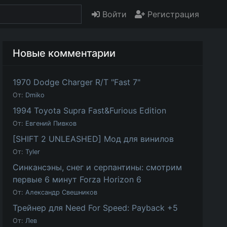
Войти
Регистрация
Новые комментарии
1970 Dodge Charger R/T "Fast 7"
От:
Dmiko
1994 Toyota Supra Fast&Furious Edition
От:
Евгений Пивков
[SHIFT 2 UNLEASHED] Мод для винилов
От:
Tyler
Синкансэны, снег и серпантины: смотрим
первые 6 минут Forza Horizon 6
От:
Александр Свешников
Трейнер для Need For Speed: Payback +5
От:
Лев