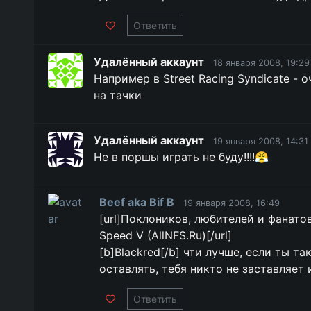
Ответить
Удалённый аккаунт
18 января 2008, 19:29
Например в Street Racing Syndicate - 
на тачки
Удалённый аккаунт
19 января 2008, 14:31
Не в поршы играть не буду!!!!😤
Beef aka Bif B
19 января 2008, 16:49
[url]Поклоников, любителей и фанато
Speed V (AllNFS.Ru)[/url]
[b]Blackred[/b] чти лучше, если ты 
оставлять, тебя никто не заставляет 
Ответить