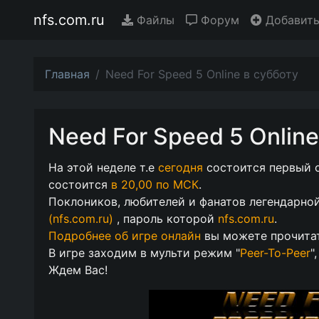
nfs.com.ru
Файлы
Форум
Добавить
Главная
Need For Speed 5 Online в субботу
Need For Speed 5 Online
На этой неделе т.е
сегодня
состоится первый о
состоится
в 20,00 по МСК
.
Поклоников, любителей и фанатов легендарной
(nfs.com.ru)
, пароль которой
nfs.com.ru
.
Подробнее об игре онлайн
вы можете прочита
В игре заходим в мульти режим "
Peer-To-Peer
"
Ждем Вас!