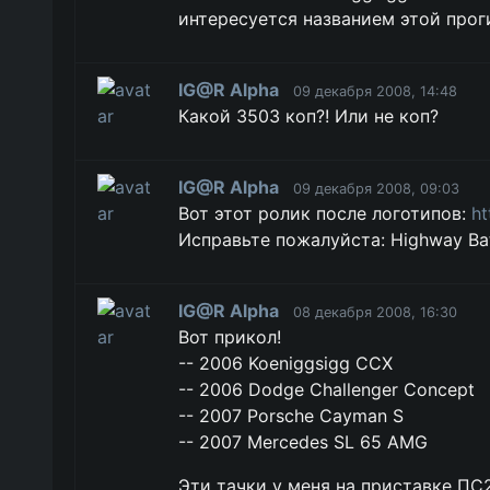
интересуется названием этой прог
IG@R Alpha
09 декабря 2008, 14:48
Какой 350З коп?! Или не коп?
IG@R Alpha
09 декабря 2008, 09:03
Вот этот ролик после логотипов:
ht
Исправьте пожалуйста: Highway Bat
IG@R Alpha
08 декабря 2008, 16:30
Вот прикол!
-- 2006 Koeniggsigg CCX
-- 2006 Dodge Challenger Concept
-- 2007 Porsche Cayman S
-- 2007 Mercedes SL 65 AMG
Эти тачки у меня на приставке ПС2