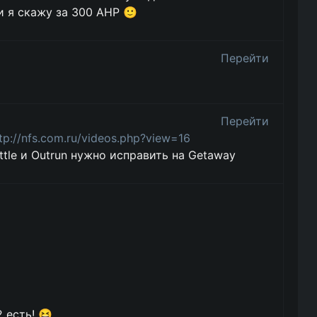
и я скажу за 300 АНР 🙂
Перейти
Перейти
tp://nfs.com.ru/videos.php?view=16
tle и Outrun нужно исправить на Getaway
 есть! 😆