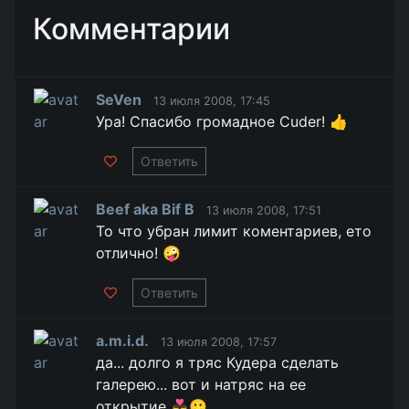
Комментарии
SeVen
13 июля 2008, 17:45
Ура! Спасибо громадное Cuder! 👍
Ответить
Beef aka Bif B
13 июля 2008, 17:51
То что убран лимит коментариев, ето
отлично! 🤪
Ответить
a.m.i.d.
13 июля 2008, 17:57
да... долго я тряс Кудера сделать
галерею... вот и натряс на ее
открытие 👨‍❤️‍👨🙂